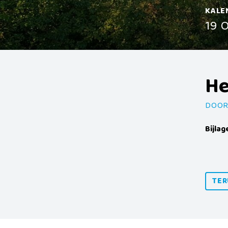
KALE
19 
He
DOOR
Bijlag
TER