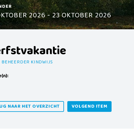
NDER
OKTOBER 2026 - 23 OKTOBER 2026
rfstvakantie
 BEHEERDER KINDWIJS
e(n):
UG NAAR HET OVERZICHT
VOLGEND ITEM